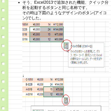
そう、Excel2013で追加された機能、クイック分
析を起動するボタンと同じ名称です。
その時は下図のようなデザインのボタン(アイコ
ン)でした。
↓