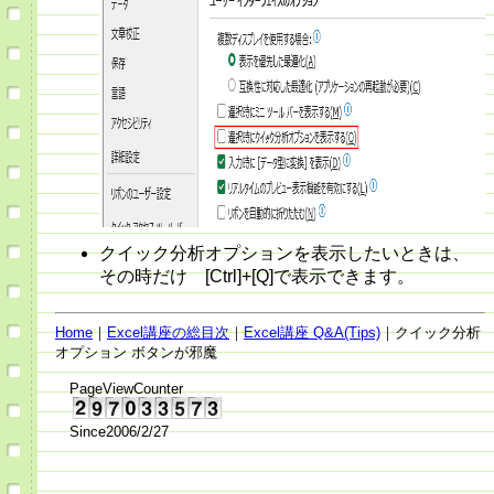
クイック分析オプションを表示したいときは、
その時だけ [Ctrl]+[Q]で表示できます。
Home
｜
Excel講座の総目次
｜
Excel講座 Q&A(Tips)
｜クイック分析
オプション ボタンが邪魔
PageViewCounter
Since2006/2/27