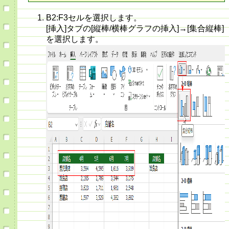
B2:F3セルを選択します。
[挿入]タブの[縦棒/横棒グラフの挿入]→[集合縦棒]
を選択します。