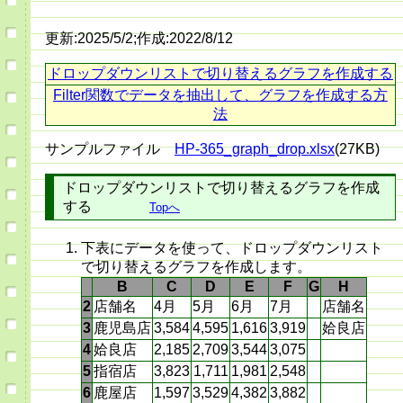
更新:2025/5/2;作成:2022/8/12
ドロップダウンリストで切り替えるグラフを作成する
Filter関数でデータを抽出して、グラフを作成する方
法
サンプルファイル
HP-365_graph_drop.xlsx
(27KB)
ドロップダウンリストで切り替えるグラフを作成
する
Topへ
下表にデータを使って、ドロップダウンリスト
で切り替えるグラフを作成します。
B
C
D
E
F
G
H
2
店舗名
4月
5月
6月
7月
店舗名
3
鹿児島店
3,584
4,595
1,616
3,919
姶良店
4
姶良店
2,185
2,709
3,544
3,075
5
指宿店
3,823
1,711
1,981
2,548
6
鹿屋店
1,597
3,529
4,382
3,882