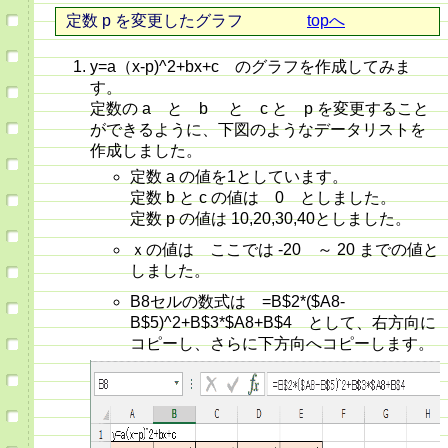
定数 p を変更したグラフ
topへ
y=a（x-p)^2+bx+c のグラフを作成してみま
す。
定数の a と b と c と p を変更すること
ができるように、下図のようなデータリストを
作成しました。
定数 a の値を1としています。
定数 b と c の値は 0 としました。
定数 p の値は 10,20,30,40としました。
ｘの値は ここでは -20 ～ 20 までの値と
しました。
B8セルの数式は =B$2*($A8-
B$5)^2+B$3*$A8+B$4 として、右方向に
コピーし、さらに下方向へコピーします。