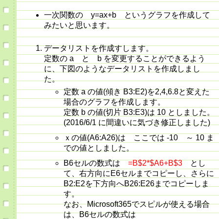
一次関数の y=ax+b というグラフを作成して
みたいと思います。
データリストを作成すします。
定数の a と b を変更することができるよう
に、下図のようなデータリストを作成しまし
た。
定数 a の値(傾き B3:E2)を2,4,6.8と変えた
場合のグラフを作成します。
定数 b の値(切片 B3:E3)は 10 としました。
(2016/6/1 に間違いに気づき修正しました)
ｘの値(A6:A26)は ここでは -10 ～ 10 ま
での値としました。
B6セルの数式は
=B$2*$A6+B$3
とし
て、右方向にE6セルまでコピーし、さらに
B2:E2を下方向へB26:E26までコピーしま
す。
なお、Microsoft365でスピルが使える場合
は、B6セルの数式は