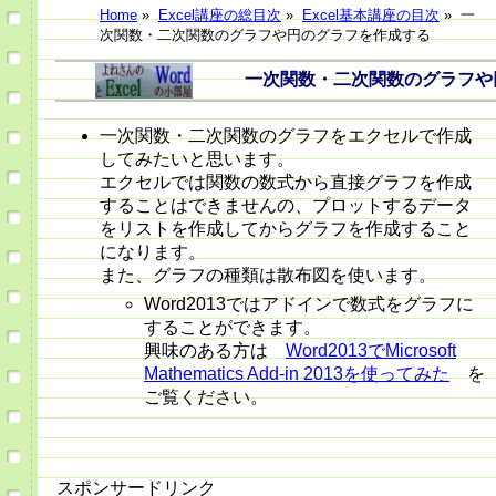
Home
»
Excel講座の総目次
»
Excel基本講座の目次
»
一
次関数・二次関数のグラフや円のグラフを作成する
一次関数・二次関数のグラフや円
一次関数・二次関数のグラフをエクセルで作成
してみたいと思います。
エクセルでは関数の数式から直接グラフを作成
することはできませんの、プロットするデータ
をリストを作成してからグラフを作成すること
になります。
また、グラフの種類は散布図を使います。
Word2013ではアドインで数式をグラフに
することができます。
興味のある方は
Word2013でMicrosoft
Mathematics Add-in 2013を使ってみた
を
ご覧ください。
スポンサードリンク