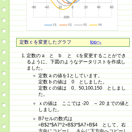
定数 c を変更したグラフ
topへ
定数の a と b と cを変更することができ
るように、下図のようなデータリストを作成し
ました。
定数 a の値を1としています。
定数 b の値は 0 としました。
定数 c の値は 0、50,100,150 としまし
た。
ｘの値は ここでは -20 ～ 20 までの値と
しました。
B7セルの数式は
=B$2*$A7^2+B$3*$A7+B$4 として、右
方向にコピーし、さらに下方向へコピーし