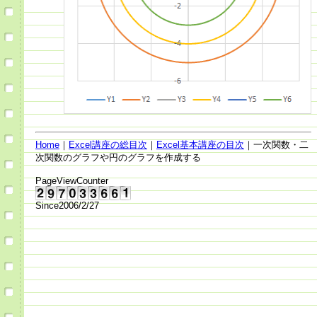
Home
｜
Excel講座の総目次
｜
Excel基本講座の目次
｜一次関数・二
次関数のグラフや円のグラフを作成する
PageViewCounter
Since2006/2/27