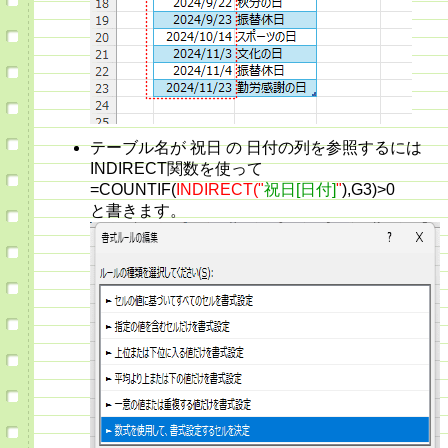
テーブル名が 祝日 の 日付の列を参照するには
INDIRECT関数を使って
=COUNTIF(
INDIRECT("
祝日[日付]
"
),G3)>0
と書きます。