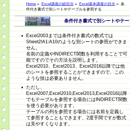
Home
»
Excel講座の総目次
»
Excel基本講座の目次
»
条
件付き書式で別シートやテーブルを参照する
条件付き書式で別シートやテーブ
Excel2003までは条件付き書式の数式では
Sheet2!A1:A10のような別シートの参照ができま
せん。
名前の定義やINDIRECT関数を利用することで可
能ですのでその方法を説明します。
Excel2010、Excel2013、Excel2016以降では他
のシートを参照することができますので、この
ような技は必要ありません。
ただし、
Excel2007,Excel2010,Excel2013,Excel2016以降
でもテーブルを参照する場合にはINDIRECT関数
を使う必要があります。
テーブルの列を参照する場合には名前を定義し
て参照することもできます、2度手間ですが数式
は見やすくなります。