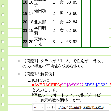
女
18
16
1
53
85
子
蛭田功
男
19
17
2
46
60
一
20
18
北奈那
1
女
42
84
本田明
女
21
19
2
62
66
莉
東海林
女
22
20
3
63
92
真依
【問題1】クラスが「1～3」で性別が「男,女」
の人の得点の平均値を求めなさい。
【問題1の解答例】
K3セルに
=AVERAGEIFS(
$G$3:$G$22
,
$D$3:$D$22
,I
と入力します。
K8セルまでオートフィルで数式をコピー
し、表示桁数を調整します。