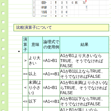
比較演算子について
演
論理式で
算
意味
結果
の使用例
子
A1がB1より大きいなら
より大
>
=A1>B1
TRUE、そうでなければ
きい
FALSE
A1がB1以上ならTRUE、
以上
>=
=A1>=B1
そうでなければFALSE
未満(よ
A1がB1未満(より小さい)な
<
り小さ
=A1<B1
らTRUE、そうでなければ
い)
FALSE
A1がB1以下ならTRUE、
以下
<=
=A1<=B1
そうでなければFALSE
A1とB1が等しいなら