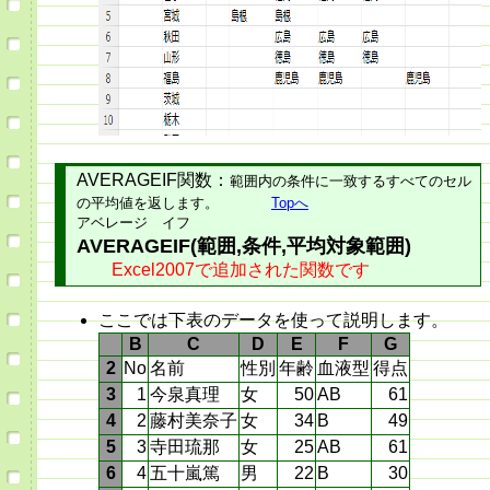
AVERAGEIF関数
：
範囲内の条件に一致するすべてのセル
の平均値を返します。
Topへ
アベレージ イフ
AVERAGEIF(範囲,条件,平均対象範囲)
Excel2007で追加された関数です
ここでは下表のデータを使って説明します。
B
C
D
E
F
G
2
No
名前
性別
年齢
血液型
得点
3
1
今泉真理
女
50
AB
61
4
2
藤村美奈子
女
34
B
49
5
3
寺田琉那
女
25
AB
61
6
4
五十嵐篤
男
22
B
30