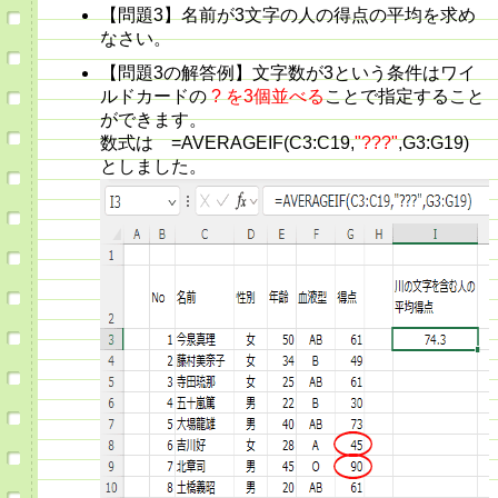
【問題3】名前が3文字の人の得点の平均を求め
なさい。
【問題3の解答例】文字数が3という条件はワイ
ルドカードの
? を3個並べる
ことで指定すること
ができます。
数式は =AVERAGEIF(C3:C19,
"???"
,G3:G19)
としました。