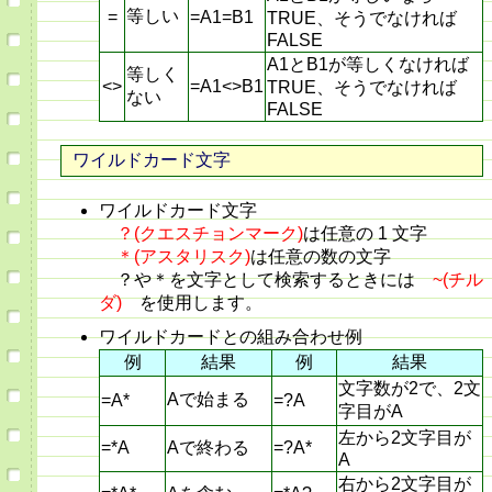
等しい
=
=A1=B1
TRUE、そうでなければ
FALSE
A1とB1が等しくなければ
等しく
<>
=A1<>B1
TRUE、そうでなければ
ない
FALSE
ワイルドカード文字
ワイルドカード文字
？(クエスチョンマーク)
は任意の 1 文字
＊(アスタリスク)
は任意の数の文字
？や＊を文字として検索するときには
~(チル
ダ)
を使用します。
ワイルドカードとの組み合わせ例
例
結果
例
結果
文字数が2で、2文
Aで始まる
=A*
=?A
字目がA
左から2文字目が
=*A
Aで終わる
=?A*
A
右から2文字目が