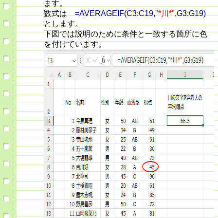
ます。
数式は
=AVERAGEIF(C3:C19,
"*川*"
,G3:G19)
とします。
下図では説明のために条件と一致する箇所に色
を付けています。