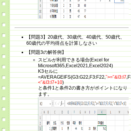
【問題3】20歳代、30歳代、40歳代、50歳代、
60歳代の平均得点を計算しなさい
【問題3の解答例】
スピルが利用できる場合(Excel for
Microsoft365,Excel2021,Excel2024)
K3セルに
=AVERAGEIFS(G3:G22,F3:F22,
">="&I3:I7
,F
<"&I3:I7+10
)
と条件1と条件2の書き方がポイントになり
ます。