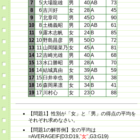
7
5
大場龍雄
男
40
AB
73
8
6
吉川好
女
28
A
45
9
7
北章司
男
45
O
90
10
8
土橋義昭
男
20
AB
61
11
9
露木志帆
女
24
B
85
12
10
野島昌彦
男
50
O
72
13
11
山岡陽菜乃
女
45
A
81
14
12
吉崎光雄
男
40
A
68
15
13
水口勝昭
男
28
A
70
16
14
結城真由
女
39
AB
59
17
15
臼井幸也
男
32
A
38
18
16
森岡果凛
女
34
B
41
19
17
川村心
女
23
O
88
【問題1】性別が「女」と「男」の得点の平均を
それぞれ求めなさい。
【問題1の解答例】女の平均は
=AVERAGEIF(D3:D19,
"女"
,G3:G19)