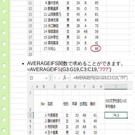
AVERAGEIFS関数で求めることができます。
=AVERAGEIF
S
(G3:G19,C3:C19,
"???"
)