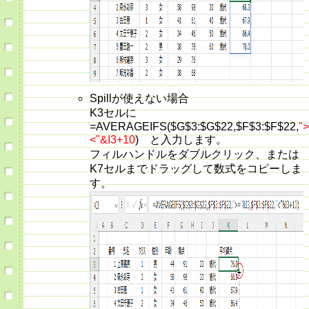
Spillが使えない場合
K3セルに
=AVERAGEIFS($G$3:$G$22,$F$3:$F$22,
"
<"&I3+10
) と入力します。
フィルハンドルをダブルクリック、または
K7セルまでドラッグして数式をコピーしま
す。