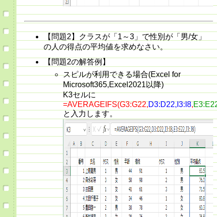
【問題2】クラスが「1～3」で性別が「男/女」
の人の得点の平均値を求めなさい。
【問題2の解答例】
スピルが利用できる場合(Excel for
Microsoft365,Excel2021以降)
K3セルに
=AVERAGEIFS(G3:G22,
D3:D22,I3:I8
,
E3:E22
と入力します。