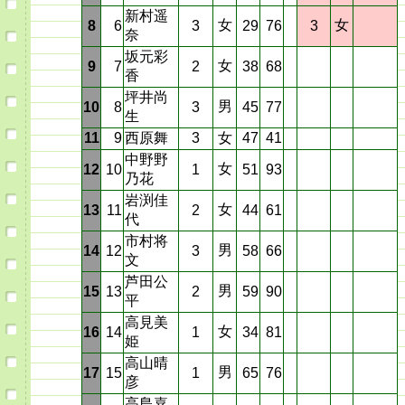
新村遥
女
女
8
6
3
29
76
3
奈
坂元彩
女
9
7
2
38
68
香
坪井尚
男
10
8
3
45
77
生
11
9
西原舞
3
女
47
41
中野野
女
12
10
1
51
93
乃花
岩渕佳
女
13
11
2
44
61
代
市村将
男
14
12
3
58
66
文
芦田公
男
15
13
2
59
90
平
高見美
女
16
14
1
34
81
姫
高山晴
男
17
15
1
65
76
彦
高島嘉