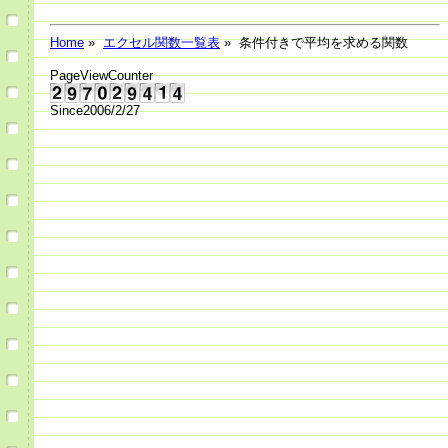
Home
»
エクセル関数一覧表
» 条件付きで平均を求める関数
PageViewCounter
Since2006/2/27