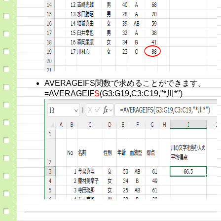
AVERAGEIFS関数で求めることができます。
=AVERAGEIF
S
(G3:G19,C3:C19,"*川*")