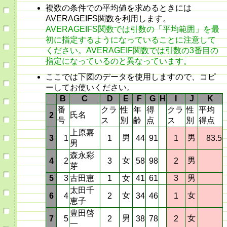
複数の条件での平均値を求めるときには
AVERAGEIFS関数を利用します。
AVERAGEIFS関数では引数の「平均範囲」を最
初に指定するようになっていることに注意して
ください。AVERAGEIF関数では引数の3番目の
指定になっているのと異なっています。
ここでは下図のデータを使用しますので、コピ
ーしてお使いください。
B
C
D
E
F
G
H
I
J
K
番
クラ
性
年
得
クラ
性
平均
氏名
2
号
ス
別
齢
点
ス
別
得点
上原嘉
男
男
3
1
1
44
91
1
83.5
男
森永彩
女
男
4
2
3
58
98
2
芽
5
3
古田恵
1
女
41
61
3
男
太田千
女
女
6
4
2
34
46
1
恵子
豊田啓
男
女
7
5
2
38
78
2
一