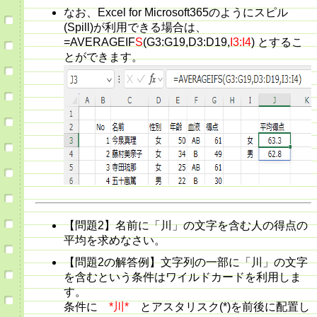
なお、Excel for Microsoft365のようにスピル
(Spill)が利用できる場合は、
=AVERAGEIF
S
(G3:G19,D3:D19,
I3:I4
) とするこ
とができます。
【問題2】名前に「川」の文字を含む人の得点の
平均を求めなさい。
【問題2の解答例】文字列の一部に「川」の文字
を含むという条件はワイルドカードを利用しま
す。
条件に
*川*
とアスタリスク(*)を前後に配置し