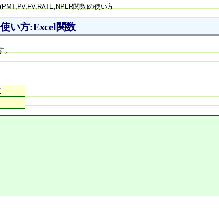
PMT,PV,FV,RATE,NPER関数)の使い方
の使い方:Excel関数
す。
数