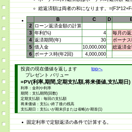
総返済額は両者の和になります。=(F3*12+F
B
C
D
2
ローン返済金額の計算
3
年利(%)
4
毎月の返
4
返済期間(年)
30
ボーナス
5
借入金
10,000,000
総返済金
6
ボーナス時(年2回)
4,000,000
投資の現在価値を返します
topへ
プレゼント バリュー
=PV(利率,期間,定期支払額,将来価値,支払期日)
利率：金利や利率
期間：支払期間(回数)
定期支払額：毎回の支払額
将来価値：支払い終了後の残高
支払期日：支払いが期末(0または省略)か期首(1)
固定利率で定額返済の条件で計算する。