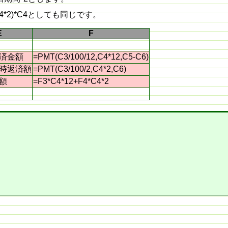
4*2)*C4としても同じです。
E
F
済金額
=PMT(C3/100/12,C4*12,C5-C6)
時返済額
=PMT(C3/100/2,C4*2,C6)
額
=F3*C4*12+F4*C4*2