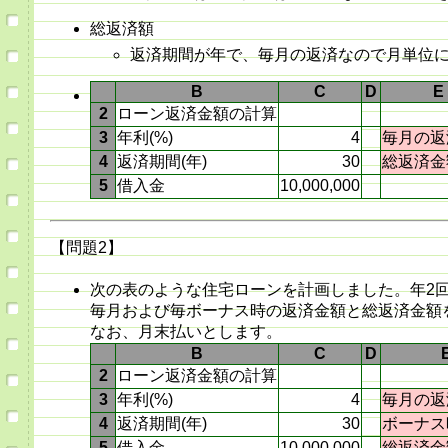
総返済額
返済期間が年で、毎月の返済なので月単位に
B
C
D
E
2
ローン返済金額の計算
3
年利(%)
4
毎月の返
4
返済期間(年)
30
総返済金
5
借入金
10,000,000
【問題2】
次の表のような住宅ローンを計画しました。年2
毎月および毎ボーナス時の返済金額と総返済金額
なお、月末払いとします。
B
C
D
2
ローン返済金額の計算
3
年利(%)
4
毎月の返
4
返済期間(年)
30
ボーナス
5
借入金
10,000,000
総返済金