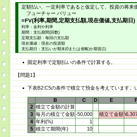
定額払い、一定利率であると仮定して、投資の将来
フューチャー バリュー
=FV(利率,期間,定期支払額,現在価値,支払期日)
利率：金利や利率
期間：支払期間(回数)
定期支払額：毎回の支払額
現在価値：現在の投資額
支払期日：支払いが期末(0または省略)か期首(1)
固定利率で定額払いの条件で計算する。
【問題1】
下表B2:C5の条件で積立て預金を考えています
B
C
D
E
2
積立て金額の計算
3
毎月の積立て金額
-50,000
積立て金額
\6,30
4
年利(%)
1
5
積立て期間(年)
10