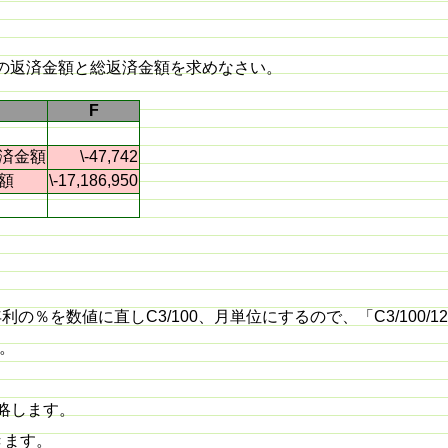
の返済金額と総返済金額を求めなさい。
F
済金額
\-47,742
額
\-17,186,950
％を数値に直しC3/100、月単位にするので、「C3/100/1
す。
略します。
きます。