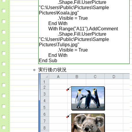
.Shape.Fill.UserPicture
"C:\Users\Public\Pictures\Sample
Pictures\Koala.jpg"
.Visible = True
End With
With Range("A11").AddComment
.Shape.Fill.UserPicture
"C:\Users\Public\Pictures\Sample
Pictures\Tulips.jpg"
.Visible = True
End With
End Sub
実行後の状況