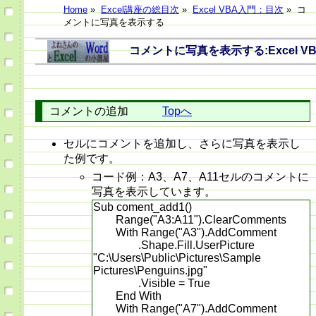
Home
»
Excel講座の総目次
»
Excel VBA入門：目次
»
コ
メントに写真を表示する
コメントに写真を表示する:Excel V
コメントの追加
Topへ
セルにコメントを追加し、さらに写真を表示し
た例です。
コード例：A3、A7、A11セルのコメントに
写真を表示しています。
Sub coment_add1()
Range("A3:A11").ClearComments
With Range("A3").AddComment
.Shape.Fill.UserPicture
"C:\Users\Public\Pictures\Sample
Pictures\Penguins.jpg"
.Visible = True
End With
With Range("A7").AddComment