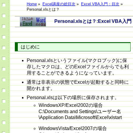
Home
»
Excel講座の総目次
»
Excel VBA入門：目次
»
Personal.xlsとは？
Personal.xlsとは？:Excel VBA入門
はじめに
Personal.xlsというファイル(マクロブック)に保
存したマクロは、どのExcelファイルからでも利
用することができるようになっています。
通常は非表示の状態でExcelが起動すると同時に
開かれます。
Personal.xlsは以下の場所に保存されます。
WindowsXP/Excel2002の場合
C:\Documents and Settings\ユーザー名
\Application Data\Microsoft\Excel\xlstart
WindowsVista/Excel2007の場合