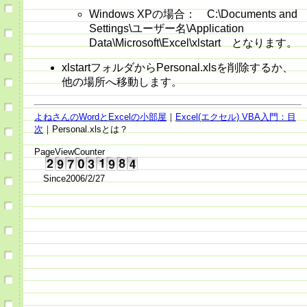
Windows XPの場合： C:\Documents and
Settings\ユーザー名\Application
Data\Microsoft\Excel\xlstart となります。
xlstartフォルダからPersonal.xlsを削除するか、
他の場所へ移動します。
よねさんのWordとExcelの小部屋
｜
Excel(エクセル) VBA入門：目
次
｜Personal.xlsとは？
PageViewCounter
Since2006/2/27