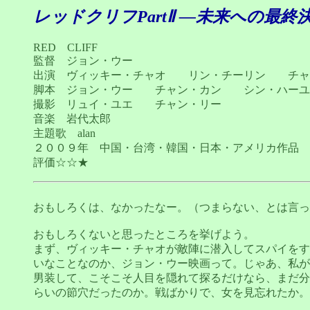
レッドクリフPartⅡ ―未来への最終
RED CLIFF
監督 ジョン・ウー
出演 ヴィッキー・チャオ リン・チーリン チ
脚本 ジョン・ウー チャン・カン シン・ハーユ
撮影 リュイ・ユエ チャン・リー
音楽 岩代太郎
主題歌 alan
２００９年 中国・台湾・韓国・日本・アメリカ作品 
評価☆☆★
おもしろくは、なかったなー。（つまらない、とは言っ
おもしろくないと思ったところを挙げよう。
まず、ヴィッキー・チャオが敵陣に潜入してスパイをす
いなことなのか、ジョン・ウー映画って。じゃあ、私が
男装して、こそこそ人目を隠れて探るだけなら、まだ分
らいの節穴だったのか。戦ばかりで、女を見忘れたか。