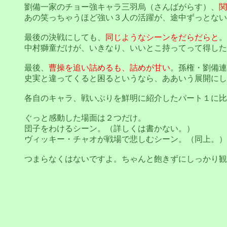
劉備一家のチョー強キャラ三羽烏（さんばがらす）、
関
あの笑っちゃうほど強い３人の活躍が、途中ずっとない
最後の決戦にしても、
同じようなシーンをだらだらと
。
中村獅童だけが、いきなり、いいとこ持ってって得した
最後、
曹操を追い詰めるも、詰めが甘い
。孫権・劉備連
史実と違ってくると困るというなら、ああいう展開にし
各自のキャラ、戦いぶりを鮮明に紹介したパート１に比
ぐっと感動した場面は２つだけ。
団子をわけるシーン。（詳しくは書かない。）
ヴィッキー・チャオが戦場で悲しむシーン。（同上。）
つまらなくはないですよ。ちゃんと飽きずにしっかり観