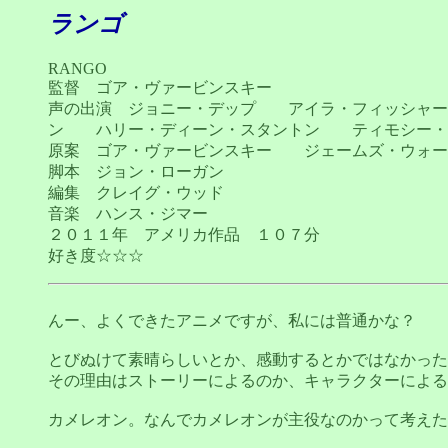
ランゴ
RANGO
監督 ゴア・ヴァービンスキー
声の出演 ジョニー・デップ アイラ・フィッシャ
ン ハリー・ディーン・スタントン ティモシー・
原案 ゴア・ヴァービンスキー ジェームズ・ウォー
脚本 ジョン・ローガン
編集 クレイグ・ウッド
音楽 ハンス・ジマー
２０１１年 アメリカ作品 １０７分
好き度☆☆☆
んー、よくできたアニメですが、私には普通かな？
とびぬけて素晴らしいとか、感動するとかではなかった
その理由はストーリーによるのか、キャラクターによる
カメレオン。なんでカメレオンが主役なのかって考えた