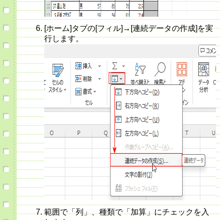
[ホーム]タブの[フィル]→[連続データの作成]を実
行します。
範囲で「列」、種類で「加算」にチェックを入