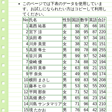
このページでは下表のデータを使用していま
す。お試しになられたい方はコピーして利用し
てください。
No
氏名
性別
国語
数学
英語
合計
1
葛西 祐基
男
80
35
66
181
2
宮下 涼
女
38
95
87
220
3
浜田 希
女
50
97
34
181
4
川井 美里
女
38
32
81
151
5
高原 隼士
男
89
78
88
255
6
笹川 満
男
99
97
52
248
7
柴崎 優
女
74
88
32
194
8
赤羽 美幸
女
63
69
21
153
9
平 奈央
女
49
65
60
174
10
横田 まさし
男
69
83
56
208
11
藤本 ヒロ
男
53
92
55
200
12
平岡 那奈
女
71
52
31
154
13
高畑 勇介
男
65
66
23
154
14
川島 サンタマリア
女
71
96
43
210
15
境 たかお
男
76
64
42
182