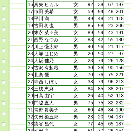
16
真矢 ヒカル
女
92
38
67
197
17
市田 美希
女
59
94
48
201
18
平川 満
男
49
48
21
118
19
古田 将也
男
85
98
23
206
20
末永 菜々美
女
89
59
43
191
21
西野 なつみ
女
83
42
55
180
22
川上 慢太郎
男
40
56
21
117
23
大塚 はじめ
男
20
50
27
97
24
大坂 佳乃
女
23
79
26
128
25
古沢 有起哉
男
30
36
90
156
26
北条 優
女
70
76
75
221
27
寺西 しぼり
女
38
79
96
213
28
三枝 恵麻
女
84
85
38
207
29
日高 由宇
女
26
40
52
118
30
門脇 直人
男
75
75
82
232
31
青野 貴美子
女
60
46
84
190
32
矢田 染五郎
男
23
20
94
137
33
染谷 昌代
女
77
45
65
187
34
池田 亮
男
51
77
26
154