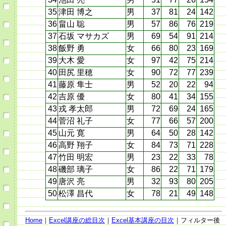
35
津田 博之
男
37
81
24
142
36
畠山 聡
男
57
86
76
219
37
石坂 マサカズ
男
69
54
91
214
38
飯野 勇
女
66
80
23
169
39
大木 愛
女
97
42
75
214
40
田尻 里穂
女
90
72
77
239
41
藤原 隼士
男
52
20
22
94
42
吉原 優
女
80
41
34
155
43
戎 孝太郎
男
72
69
24
165
44
菅沼 礼子
女
77
66
57
200
45
山元 寛
男
64
50
28
142
46
高野 翔子
女
84
73
71
228
47
竹田 明宏
男
23
22
33
78
48
磯部 璃子
女
86
22
71
179
49
唐沢 亮
男
32
93
80
205
50
松澤 昌代
女
78
21
49
148
Home
｜
Excel講座の総目次
｜
Excel基本講座の目次
｜フィルター後