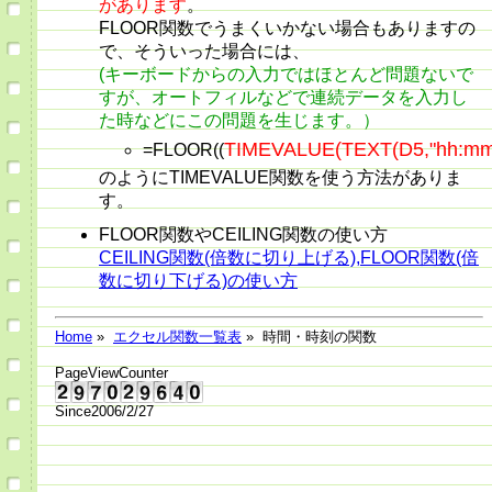
があります
。
FLOOR関数でうまくいかない場合もありますの
で、そういった場合には、
(キーボードからの入力ではほとんど問題ないで
すが、オートフィルなどで連続データを入力し
た時などにこの問題を生じます。）
TIMEVALUE(TEXT(D5,"hh:mm
=FLOOR((
のようにTIMEVALUE関数を使う方法がありま
す。
FLOOR関数やCEILING関数の使い方
CEILING関数(倍数に切り上げる),FLOOR関数(倍
数に切り下げる)の使い方
Home
»
エクセル関数一覧表
» 時間・時刻の関数
PageViewCounter
Since2006/2/27