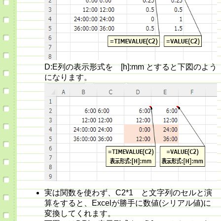
D:E列の表示形式を [h]:mm とすると下図のよう
になります。
実は関数を使わず、C2*1 と文字列のセルと演
算をすると、Excelが勝手に数値(シリアル値)に
変換してくれます。