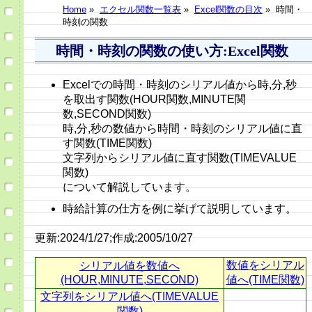
Home
»
エクセル関数一覧表
»
Excel関数の目次
»
時間・
時刻の関数
時間・時刻の関数の使い方:Excel関数
Excelでの時間・時刻のシリアル値から時,分,秒
を取出す関数(HOUR関数,MINUTE関
数,SECOND関数)
時,分,秒の数値から時間・時刻のシリアル値に直
す関数(TIME関数)
文字列からシリアル値に直す関数(TIMEVALUE
関数)
について解説しています。
時給計算の仕方を例に挙げて説明しています。
更新:2024/1/27;作成:2005/10/27
数値をシリアル
シリアル値を数値へ
(HOUR,MINUTE,SECOND)
値へ(TIME関数)
文字列をシリアル値へ(TIMEVALUE
関数)