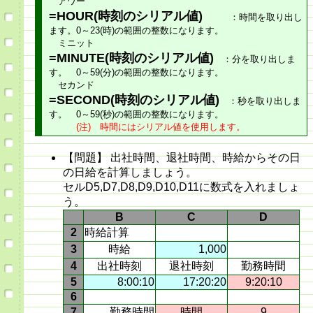
アワー
=HOUR(時刻のシリアル値)
：時間を取り出し
ます。0～23(時)の範囲の整数になります。
ミニット
=MINUTE(時刻のシリアル値)
：分を取り出しま
す。 0～59(分)の範囲の整数になります。
セカンド
=SECOND(時刻のシリアル値)
：秒を取り出しま
す。 0～59(秒)の範囲の整数になります。
(注) 時間にはシリアル値を使用します。
【問題】 出社時間、退社時間、時給からその日
の日給を計算しましょう。
セルD5,D7,D8,D9,D10,D11に数式を入れましょ
う。
B
C
D
2
時給計算
3
時給
1,000
4
出社時刻
退社時刻
勤務時間
5
8:00:10
17:20:20
9:20:10
6
7
勤務時間
時間
9