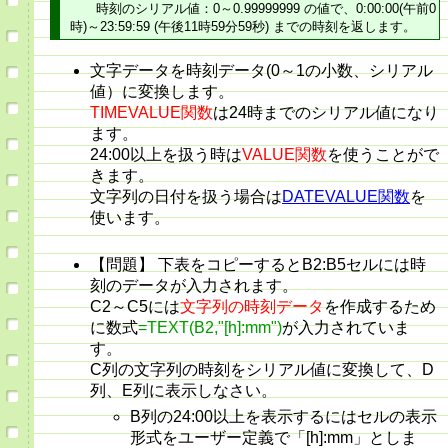
時刻のシリアル値：0～0.99999999 の値で、0:00:00(午前0
時)～23:59:59 (午後11時59分59秒) までの時刻を返します。
文字データを時刻データ(0～1の小数、シリアル
値）に変換します。
TIMEVALUE関数
は24時までのシリアル値になり
ます。
24:00以上を扱う時は
VALUE関数
を使うことがで
きます。
文字列の日付を扱う場合は
DATEVALUE関数
を
使います。
【問題】 下表をコピーするとB2:B5セルには時
刻のデータが入力されます。
C2～C5には
文字列の時刻データ
を作成するため
に数式
=TEXT(B2,"[h]:mm")
が入力されていま
す。
C列の文字列の時刻をシリアル値に変換して、D
列、E列に表示しなさい。
B列の24:00以上を表示するにはセルの表示
形式をユーザー定義で「[h]:mm」としま