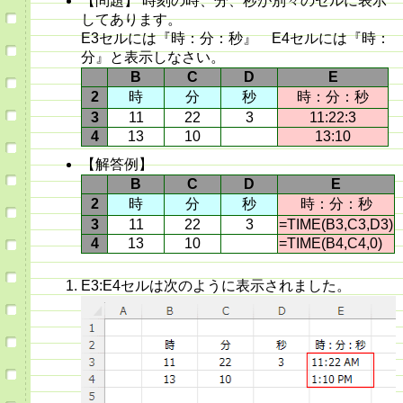
【問題】 時刻の時、分、秒が別々のセルに表示
してあります。
E3セルには『時：分：秒』 E4セルには『時：
分』と表示しなさい。
B
C
D
E
2
時
分
秒
時：分：秒
3
11
22
3
11:22:3
4
13
10
13:10
【解答例】
B
C
D
E
2
時
分
秒
時：分：秒
3
11
22
3
=TIME(B3,C3,D3)
4
13
10
=TIME(B4,C4,0)
E3:E4セルは次のように表示されました。