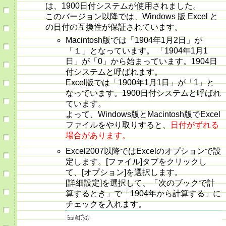
は、1900日付システムが使用されました。
このバージョン以降では、Windows 版 Excel と
の日付の互換性が保証されています。
Macintosh版では「1904年1月2日」が
「１」となっています。 「1904年1月1
日」が「0」から始まっています。1904日
付システムと呼ばれます。
Excel版では「1900年1月1日」が「1」と
なっています。1900日付システムと呼ばれ
ています。
よって、Windows版とMacintosh版でExcel
ファイルをやり取りすると、
日付がずれる
場合があります。
Excel2007以降ではExcelのオプションで設
定します。[ファイル]タブをクリックし
て、[オプション]を選択します。
[詳細設定]を選択して、「次のブックで計
算するとき」で「1904年から計算する」に
チェックを入れます。