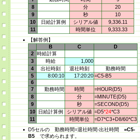
8
分
20
9
秒
10
10
日給計算例
シリアル値
9,336.11
11
時間単位
9,333.33
【解答例】
B
C
D
2
時給計算
3
時給
1,000
4
出社時刻
退社時刻
勤務時間
5
8:00:10
17:20:20
=C5-B5
6
7
勤務時間
時間
=HOUR(D5)
8
分
=MINUTE(D5)
9
秒
=SECOND(D5)
10
日給計算例
シリアル値
=D5
*24
*C3
11
時間単位
=D7*C3+D8/60*C3
D5セルの 勤務時間=退社時間-出社時間
=C5-
B5
で求められます。