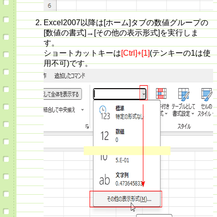
Excel2007以降は[ホーム]タブの数値グループの
[数値の書式]→[その他の表示形式]を実行しま
す。
ショートカットキーは
[Ctrl]+[1]
(テンキーの1は使
用不可)です。