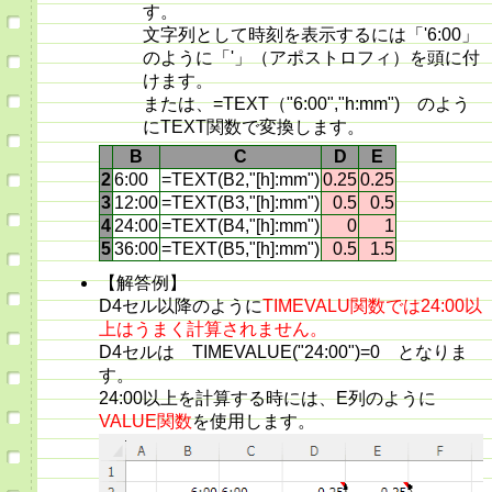
す。
文字列として時刻を表示するには「'6:00」
のように「'」（アポストロフィ）を頭に付
けます。
または、=TEXT（"6:00","h:mm") のよう
にTEXT関数で変換します。
B
C
D
E
2
6:00
=TEXT(B2,"[h]:mm")
0.25
0.25
3
12:00
=TEXT(B3,"[h]:mm")
0.5
0.5
4
24:00
=TEXT(B4,"[h]:mm")
0
1
5
36:00
=TEXT(B5,"[h]:mm")
0.5
1.5
【解答例】
D4セル以降のように
TIMEVALU関数では24:00以
上はうまく計算されません。
D4セルは TIMEVALUE("24:00")=0 となりま
す。
24:00以上を計算する時には、E列のように
VALUE関数
を使用します。