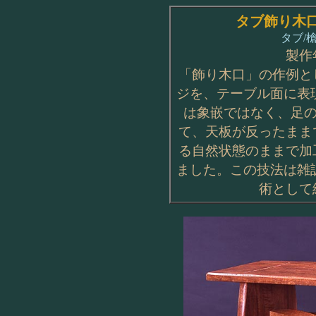
タブ飾り木口
タブ/
製作
「飾り木口」の作例と
ジを、テーブル面に表
は象嵌ではなく、足の
て、天板が反ったまま
る自然状態のままで加
ました。この技法は雑誌・Fi
術として