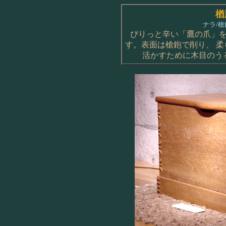
楢
ナラ/
ぴりっと辛い「鷹の爪」
す。表面は槍鉋で削り、 
活かすために木目のう