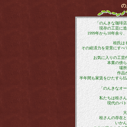
の
「のんきな珈琲店
現存の工芸に造
1999年から10年余
桂氏は
その経済力を背景にすべ
お気に入りの工芸
本業の傍ら
場所
作品
半年間も家賃をひたすら払
「のんきなオー
私たちは桂さん
現代のパト
大
桂さんの存在と
いかん