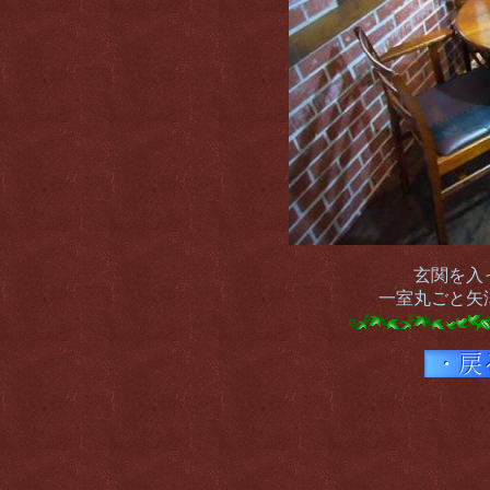
玄関を入
一室丸ごと矢