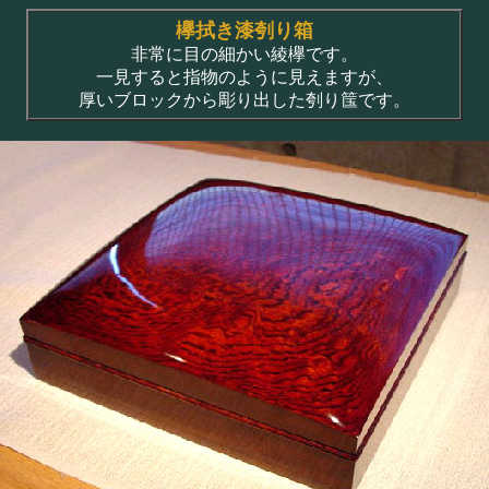
欅拭き漆刳り箱
非常に目の細かい綾欅です。
一見すると指物のように見えますが、
厚いブロックから彫り出した刳り筺です。