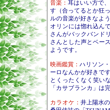
音楽：
耳はいい方で
す（合ってるとか狂
ルの音楽が好きなよ
オリンには惚れ込ん
さんがバックバンド
さんとした声とベー
ようです。
映画鑑賞：
ハリソン・
ーロなんかが好きで
とくったくなく笑い
「カサブランカ」は
カラオケ：
井上陽水