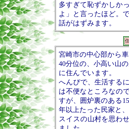
多すぎて恥ずかしか
よ」と言ったほど。
話がはずみます。
宮崎市の中心部から車
40分位の、小高い山
に住んでいます。
へんぴで、生活する
は不便なところなの
すが、囲炉裏のある15
年以上たった民家と、
スイスの山村を思わ
ました。