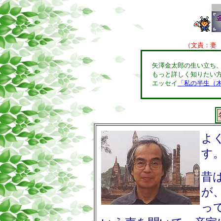
（文責：妻 矢
矢澤金太郎の生い立ち
もっと詳しく知りたい
エッセイ
「私の半生（
よ
す
昔
が
っ