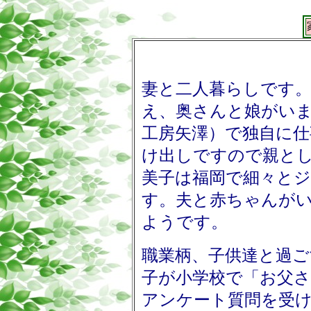
妻と二人暮らしです
え、奥さんと娘がい
工房矢澤）で独自に
け出しですので親と
美子は福岡で細々と
す。夫と赤ちゃんが
ようです。
職業柄、子供達と過ご
子が小学校で「お父
アンケート質問を受