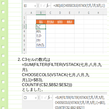
C3セルの数式は
=SUM(FILTER(FILTER(VSTACK(七月,八月,九
月),
CHOOSECOLS(VSTACK(七月,八月,九
月),1)=$B3),
COUNTIF(C$2,$B$2:$E$2)))
としました。