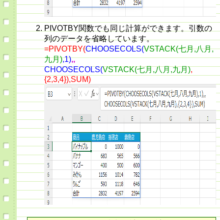
PIVOTBY関数でも同じ計算ができます。引数の
列のデータを省略しています。
=PIVOTBY(
CHOOSECOLS(
VSTACK(七月,八月,
九月)
,1)
,,
CHOOSECOLS(
VSTACK(七月,八月,九月)
,
{2,3,4}),SUM)