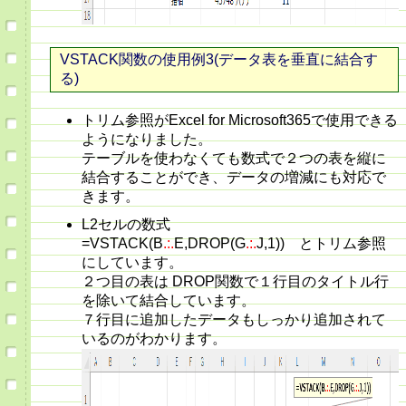
VSTACK関数の使用例3(データ表を垂直に結合す
る)
トリム参照がExcel for Microsoft365で使用できる
ようになりました。
テーブルを使わなくても数式で２つの表を縦に
結合することができ、データの増減にも対応で
きます。
L2セルの数式
=VSTACK(B
.:.
E,DROP(G
.:.
J,1)) とトリム参照
にしています。
２つ目の表は DROP関数で１行目のタイトル行
を除いて結合しています。
７行目に追加したデータもしっかり追加されて
いるのがわかります。