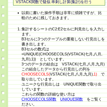
VSTACK関数で疑似 串刺し計算(集計)を行う
以前に書いた操作手順は非常に煩雑ですが、比
較のために残しておきます。
集計するシートのC2:E2セルに列見出しを入力し
ます。
B3セルに3つのテーブルの重複しない行見出しを
書き出します。
B3セルの数式は
=UNIQUE(CHOOSECOLS(VSTACK(七月,八月,
九月),1)) としています。
3つのデータの結合は VSTACK(七月,八月,九月)
この結合したデータから行見出しの列を
CHOOSECOLS(
VSTACK(七月,八月,九月)
,1)
で
取り出しています。
ユニークな行見出しは UNIQUE関数で取り出
しています。
これらの関数の詳細な使い方は
CHOOSECOLS関数
UNIQUE関数
をご覧く
ださい。