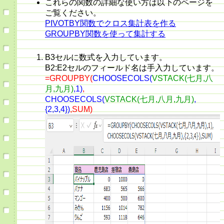
これらの関数の詳細な使い方は以下のページを
ご覧ください。
PIVOTBY関数でクロス集計表を作る
GROUPBY関数を使って集計する
B3セルに数式を入力しています。
B2:E2セルのフィールド名は手入力しています。
=GROUPBY(
CHOOSECOLS(
VSTACK(七月,八
月,九月)
,1)
,
CHOOSECOLS(
VSTACK(七月,八月,九月)
,
{2,3,4})
,SUM)