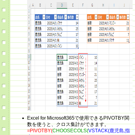
Excel for Microsoft365で使用できるPIVOTBY関
数を使うと、クロス集計ができます。
=PIVOTBY(
CHOOSECOLS(
VSTACK(鹿児島,指