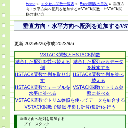
Home
»
エクセル関数一覧表
»
Excel関数の目次
»
垂直方
向・水平方向へ配列を追加するVSTACK関数・HSTACK関
数の使い方
垂直方向・水平方向へ配列を追加するVSTA
更新:2025/9/26;作成:2022/9/6
VSTACK関数とHSTACK関数
結合した配列を並べ替える
結合した配列からデータ
例
を検索する
HSTACK関数で列を取り出
HSTACK関数で列を並べ
す
替える
HSTACK関数でテーブルを
VSTACK関数でトリム参
水平に並べる
照に並べる
VSTACK関数でトリム参照を使ってデータを結合する
VSTACK関数で疑似 串刺し計算(集計)を行う
垂直方向へ配列を追加する
ブイ スタック