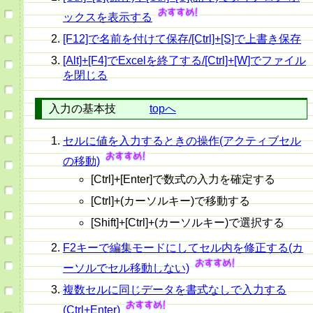
ックスを表示する
[F12]で名前を付けて保存/[Ctrl]+[S]で上書き保存
[Alt]+[F4]でExcelを終了する/[Ctrl]+[W]でファイル
を閉じる
入力の基本技
topへ
セルに値を入力するときの操作(アクティブセル
の移動)
[Ctrl]+[Enter]で数式の入力を確定する
[Ctrl]+(カーソルキー)で移動する
[Shift]+[Ctrl]+(カーソルキー)で選択する
F2キーで編集モードにしてセル内を修正する(カ
ーソルでセル移動しない)
複数セルに同じデータを書式なしで入力する
(Ctrl+Enter)