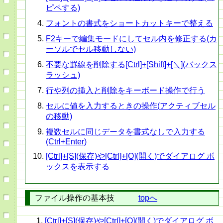
ピペする)
フォントの書式をショートカットキーで整える
F2キーで編集モードにしてセル内を修正する(カ
ーソルでセル移動しない)
不要な罫線を削除する[Ctrl]+[Shift]+[＼](バックス
ラッシュ)
行や列の挿入と削除をキーボード操作で行う
セルに値を入力するときの操作(アクティブセル
の移動)
複数セルに同じデータを書式なしで入力する
(Ctrl+Enter)
[Ctrl]+[S](保存)や[Ctrl]+[O](開く)でダイアログ ボ
ックスを表示する
ファイル操作の基本技
topへ
[Ctrl]+[S](保存)や[Ctrl]+[O](開く)でダイアログ ボ