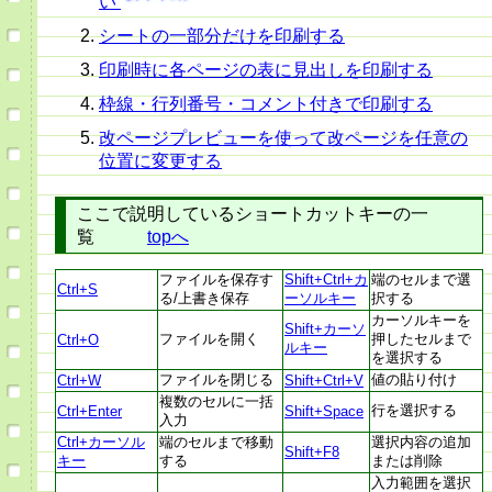
い
シートの一部分だけを印刷する
印刷時に各ページの表に見出しを印刷する
枠線・行列番号・コメント付きで印刷する
改ページプレビューを使って改ページを任意の
位置に変更する
ここで説明しているショートカットキーの一
覧
topへ
ファイルを保存す
Shift+Ctrl+カ
端のセルまで選
Ctrl+S
る/上書き保存
ーソルキー
択する
カーソルキーを
Shift+カーソ
ファイルを開く
押したセルまで
Ctrl+O
ルキー
を選択する
ファイルを閉じる
値の貼り付け
Ctrl+W
Shift+Ctrl+V
複数のセルに一括
行を選択する
Ctrl+Enter
Shift+Space
入力
Ctrl+カーソル
端のセルまで移動
選択内容の追加
Shift+F8
キー
する
または削除
入力範囲を選択