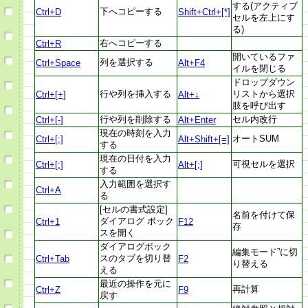
する(アクティブ
下へコピーする
Ctrl+D
Shift+Ctrl+[*]
セルを左上にす
る)
右へコピーする
Ctrl+R
開いているファ
列を選択する
Ctrl+Space
Alt+F4
イルを閉じる
ドロップダウン
行や列を挿入する
リストから選択
Ctrl+[+]
Alt+↓
肢を呼び出す
行や列を削除する
セル内改行
Ctrl+[-]
Alt+Enter
現在の時刻を入力
オートSUM
Ctrl+[;]
Alt+Shift+[=]
する
現在の日付を入力
可視セルを選択
Ctrl+[:]
Alt+[;]
する
入力範囲を選択す
Ctrl+A
る
[セルの書式設定]
名前を付けて保
ダイアログ ボック
Ctrl+1
F12
存
スを開く
ダイアログボック
編集モード”に切
スのタブを切り替
Ctrl+Tab
F2
り替える
える
最近の操作を元に
再計算
Ctrl+Z
F9
戻す