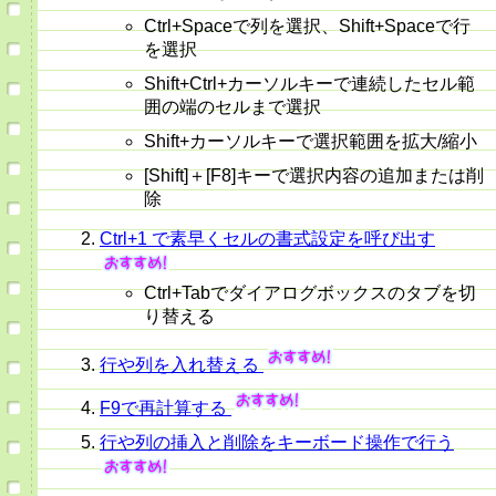
Ctrl+Spaceで列を選択、Shift+Spaceで行
を選択
Shift+Ctrl+カーソルキーで連続したセル範
囲の端のセルまで選択
Shift+カーソルキーで選択範囲を拡大/縮小
[Shift]＋[F8]キーで選択内容の追加または削
除
Ctrl+1 で素早くセルの書式設定を呼び出す
Ctrl+Tabでダイアログボックスのタブを切
り替える
行や列を入れ替える
F9で再計算する
行や列の挿入と削除をキーボード操作で行う