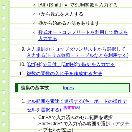
[Alt]+[Shift]+[=] でSUM関数を入力する
+から数式を入力する
@から始める方法もあります
数式オートコンプリートを利用して数式を
入力する
入力規則のドロップダウンリストから選択して
入力する(トリム参照・テーブルなどを利用する)
[Ctrl]+[;]で日付、[Ctrl]+[:]で時刻を入力する
複数の関数の入れ子を作成する方法
編集の基本技
topへ
セル範囲を素速く選択する(キーボードの操作で
セルを選択する)
Ctrl+Aで入力済みのセル範囲を選択、
Shift+Ctrl+* で入力済み範囲を選択（アクテ
ィブセルが左上）