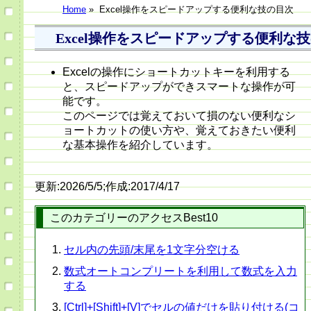
Home
»
Excel操作をスピードアップする便利な技の目次
Excel操作をスピードアップする便利な
Excelの操作にショートカットキーを利用する
と、スピードアップができスマートな操作が可
能です。
このページでは覚えておいて損のない便利なシ
ョートカットの使い方や、覚えておきたい便利
な基本操作を紹介しています。
更新:2026/5/5;作成:2017/4/17
このカテゴリーのアクセスBest10
セル内の先頭/末尾を1文字分空ける
数式オートコンプリートを利用して数式を入力
する
[Ctrl]+[Shift]+[V]でセルの値だけを貼り付ける(コ