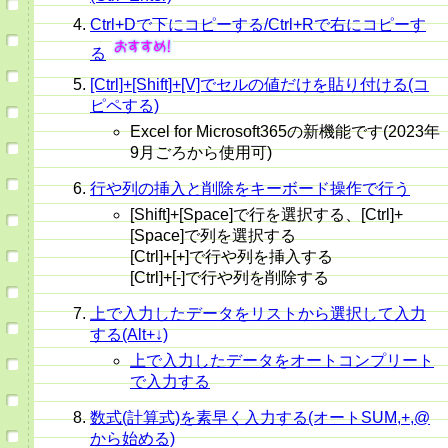
Ctrl+Dで下にコピーする/Ctrl+Rで右にコピーす
る
[Ctrl]+[Shift]+[V]でセルの値だけを貼り付ける(コ
ピペする)
Excel for Microsoft365の新機能です(2023年
9月ごろから使用可)
行や列の挿入と削除をキーボード操作で行う
[Shift]+[Space]で行を選択する、[Ctrl]+
[Space]で列を選択する
[Ctrl]+[+]で行や列を挿入する
[Ctrl]+[-]で行や列を削除する
上で入力したデータをリストから選択して入力
する(Alt+↓)
上で入力したデータをオートコンプリート
で入力する
数式(計算式)を素早く入力する(オートSUM,+,@
から始める)