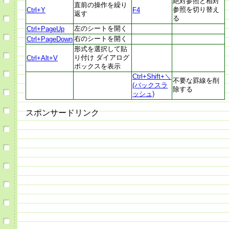
絶対参照と相対
直前の操作を繰り
参照を切り替え
Ctrl+Y
F4
返す
る
左のシートを開く
Ctrl+PageUp
右のシートを開く
Ctrl+PageDown
形式を選択して貼
り付け ダイアログ
Ctrl+Alt+V
ボックスを表示
Ctrl+Shift+＼
不要な罫線を削
(バックスラ
除する
ッシュ)
スポンサードリンク