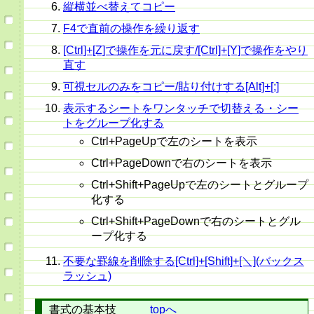
縦横並べ替えてコピー
F4で直前の操作を繰り返す
[Ctrl]+[Z]で操作を元に戻す/[Ctrl]+[Y]で操作をやり
直す
可視セルのみをコピー/貼り付けする[Alt]+[;]
表示するシートをワンタッチで切替える・シー
トをグループ化する
Ctrl+PageUpで左のシートを表示
Ctrl+PageDownで右のシートを表示
Ctrl+Shift+PageUpで左のシートとグループ
化する
Ctrl+Shift+PageDownで右のシートとグル
ープ化する
不要な罫線を削除する[Ctrl]+[Shift]+[＼](バックス
ラッシュ)
書式の基本技
topへ