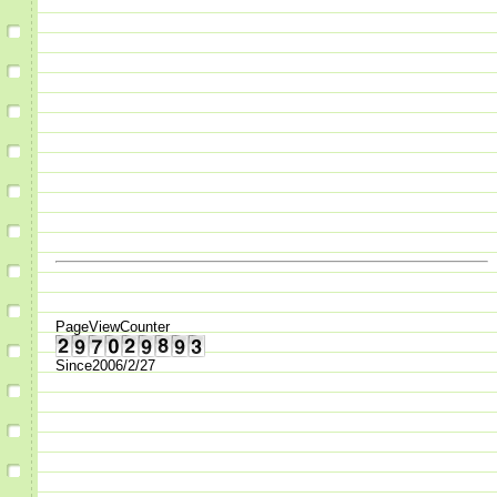
PageViewCounter
Since2006/2/27